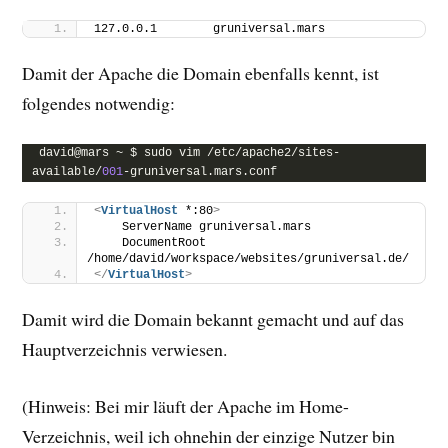
127.0.0.1        gruniversal.mars
Damit der Apache die Domain ebenfalls kennt, ist
folgendes notwendig:
david@mars ~ $ sudo vim /etc/apache2/sites-
available/
001
-gruniversal.mars.conf
<
VirtualHost
 *:80
>
    ServerName gruniversal.mars
    DocumentRoot 
/home/david/workspace/websites/gruniversal.de/
</
VirtualHost
>
Damit wird die Domain bekannt gemacht und auf das
Hauptverzeichnis verwiesen.
(Hinweis: Bei mir läuft der Apache im Home-
Verzeichnis, weil ich ohnehin der einzige Nutzer bin