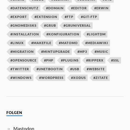
#DATENSCHUTZ
#DOMAIN
#EDITOR
#ERWIN
#EXPORT
#EXTENSION
#FTP
#GIT-FTP
#GNOMEDISKS
#GRUB
#GRUNIVERSAL
#INSTALLATION
#KONFIGURATION
#LIGHTDM
#LINUX
#MAKEFILE
#MATOMO
#MEDIAWIKI
#MIGRATION
#MINTUPGRADE
#MP3
#MUSIC
#OPENSOURCE
#PHP
#PLUGINS
#RIPPERX
#SSL
#TWITTER
#UNETBOOTIN
#USB
#WEBSITE
#WINDOWS
#WORDPRESS
#XODUS
#ZITATE
FOLGEN
Mastodon