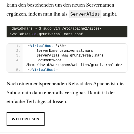
kann den bestehenden um den neuen Servernamen
ergänzen, indem man ihn als
angibt.
ServerAlias
david@mars ~ $ sudo vim /etc/apache2/sites-
available/
001
-gruniversal.mars.conf
<
VirtualHost
 *:80
>
    ServerName gruniversal.mars
    ServerAlias www.gruniversal.mars
    DocumentRoot 
/home/david/workspace/websites/gruniversal.de/
</
VirtualHost
>
Nach einem entsprechenden Reload des Apache ist die
Subdomain dann ebenfalls verfügbar. Damit ist der
einfache Teil abgeschlossen.
WEITERLESEN