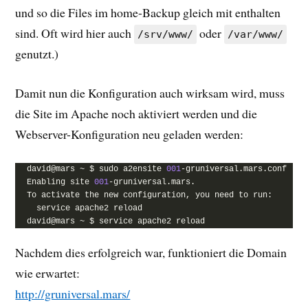
und so die Files im home-Backup gleich mit enthalten
sind. Oft wird hier auch
oder
/srv/www/
/var/www/
genutzt.)
Damit nun die Konfiguration auch wirksam wird, muss
die Site im Apache noch aktiviert werden und die
Webserver-Konfiguration neu geladen werden:
david@mars ~ $ sudo a2ensite 
001
-gruniversal.mars.conf
Enabling site 
001
-gruniversal.mars.
To activate the new configuration, you need to run:
  service apache2 reload
david@mars ~ $ service apache2 reload
Nachdem dies erfolgreich war, funktioniert die Domain
wie erwartet:
http://gruniversal.mars/