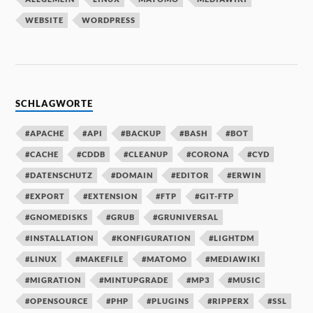
WEBSITE
WORDPRESS
SCHLAGWORTE
#APACHE
#API
#BACKUP
#BASH
#BOT
#CACHE
#CDDB
#CLEANUP
#CORONA
#CYD
#DATENSCHUTZ
#DOMAIN
#EDITOR
#ERWIN
#EXPORT
#EXTENSION
#FTP
#GIT-FTP
#GNOMEDISKS
#GRUB
#GRUNIVERSAL
#INSTALLATION
#KONFIGURATION
#LIGHTDM
#LINUX
#MAKEFILE
#MATOMO
#MEDIAWIKI
#MIGRATION
#MINTUPGRADE
#MP3
#MUSIC
#OPENSOURCE
#PHP
#PLUGINS
#RIPPERX
#SSL