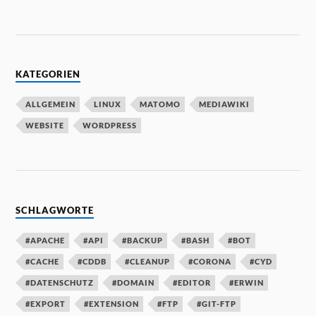
KATEGORIEN
ALLGEMEIN
LINUX
MATOMO
MEDIAWIKI
WEBSITE
WORDPRESS
SCHLAGWORTE
#APACHE
#API
#BACKUP
#BASH
#BOT
#CACHE
#CDDB
#CLEANUP
#CORONA
#CYD
#DATENSCHUTZ
#DOMAIN
#EDITOR
#ERWIN
#EXPORT
#EXTENSION
#FTP
#GIT-FTP