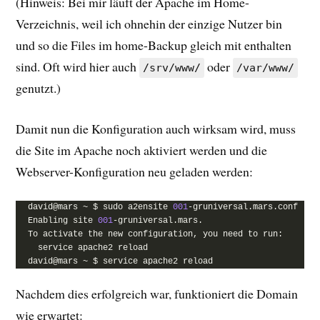
(Hinweis: Bei mir läuft der Apache im Home-
Verzeichnis, weil ich ohnehin der einzige Nutzer bin
und so die Files im home-Backup gleich mit enthalten
sind. Oft wird hier auch
oder
/srv/www/
/var/www/
genutzt.)
Damit nun die Konfiguration auch wirksam wird, muss
die Site im Apache noch aktiviert werden und die
Webserver-Konfiguration neu geladen werden:
david@mars ~ $ sudo a2ensite 
001
-gruniversal.mars.conf
Enabling site 
001
-gruniversal.mars.
To activate the new configuration, you need to run:
  service apache2 reload
david@mars ~ $ service apache2 reload
Nachdem dies erfolgreich war, funktioniert die Domain
wie erwartet: