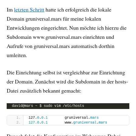
Im
letzten Schritt
hatte ich erfolgreich die lokale
Domain gruniversal.mars für meine lokalen
Entwicklungen eingerichtet. Nun möchte ich hierzu die
Subdomain www.gruniversal.mars einrichten und
Aufrufe von gruniversal.mars automatisch dorthin
umleiten.
Die Einrichtung selbst ist vergleichbar zur Einrichtung
der Domain. Zunächst wird die Subdomain in der hosts-
Datei zusätzlich bekannt gemacht:
david@mars ~ $ sudo vim /etc/hosts
127.
0
.
0.1
        gruniversal.
mars
127.0
.
0.1
        www.
gruniversal
.
mars
Danach folgt die Konfiguration im Webserver. Dabei