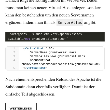
muss man keinen neuen Virtual-Host anlegen, sondern
kann den bestehenden um den neuen Servernamen
ergänzen, indem man ihn als
angibt.
ServerAlias
david@mars ~ $ sudo vim /etc/apache2/sites-
available/
001
-gruniversal.mars.conf
<
VirtualHost
 *:80
>
    ServerName gruniversal.mars
    ServerAlias www.gruniversal.mars
    DocumentRoot 
/home/david/workspace/websites/gruniversal.de/
</
VirtualHost
>
Nach einem entsprechenden Reload des Apache ist die
Subdomain dann ebenfalls verfügbar. Damit ist der
einfache Teil abgeschlossen.
WEITERLESEN