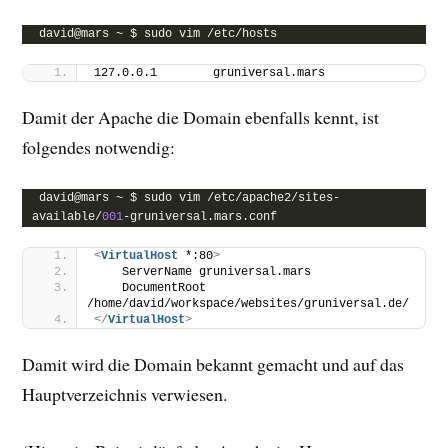
david@mars ~ $ sudo vim /etc/hosts
127.0.0.1        gruniversal.mars
Damit der Apache die Domain ebenfalls kennt, ist
folgendes notwendig:
david@mars ~ $ sudo vim /etc/apache2/sites-
available/
001
-gruniversal.mars.conf
<
VirtualHost
 *:80
>
    ServerName gruniversal.mars
    DocumentRoot 
/home/david/workspace/websites/gruniversal.de/
</
VirtualHost
>
Damit wird die Domain bekannt gemacht und auf das
Hauptverzeichnis verwiesen.