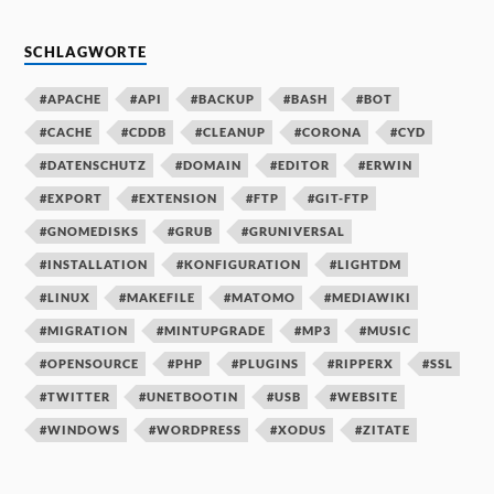
SCHLAGWORTE
#APACHE
#API
#BACKUP
#BASH
#BOT
#CACHE
#CDDB
#CLEANUP
#CORONA
#CYD
#DATENSCHUTZ
#DOMAIN
#EDITOR
#ERWIN
#EXPORT
#EXTENSION
#FTP
#GIT-FTP
#GNOMEDISKS
#GRUB
#GRUNIVERSAL
#INSTALLATION
#KONFIGURATION
#LIGHTDM
#LINUX
#MAKEFILE
#MATOMO
#MEDIAWIKI
#MIGRATION
#MINTUPGRADE
#MP3
#MUSIC
#OPENSOURCE
#PHP
#PLUGINS
#RIPPERX
#SSL
#TWITTER
#UNETBOOTIN
#USB
#WEBSITE
#WINDOWS
#WORDPRESS
#XODUS
#ZITATE