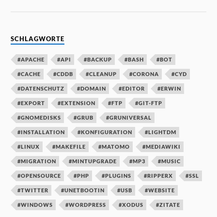
SCHLAGWORTE
#APACHE
#API
#BACKUP
#BASH
#BOT
#CACHE
#CDDB
#CLEANUP
#CORONA
#CYD
#DATENSCHUTZ
#DOMAIN
#EDITOR
#ERWIN
#EXPORT
#EXTENSION
#FTP
#GIT-FTP
#GNOMEDISKS
#GRUB
#GRUNIVERSAL
#INSTALLATION
#KONFIGURATION
#LIGHTDM
#LINUX
#MAKEFILE
#MATOMO
#MEDIAWIKI
#MIGRATION
#MINTUPGRADE
#MP3
#MUSIC
#OPENSOURCE
#PHP
#PLUGINS
#RIPPERX
#SSL
#TWITTER
#UNETBOOTIN
#USB
#WEBSITE
#WINDOWS
#WORDPRESS
#XODUS
#ZITATE